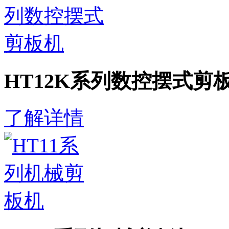
HT12K系列数控摆式剪
了解详情