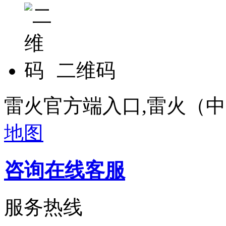
二维码
雷火官方端入口,雷火（
地图
咨询在线客服
服务热线