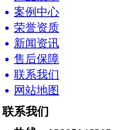
案例中心
荣誉资质
新闻资讯
售后保障
联系我们
网站地图
联系我们