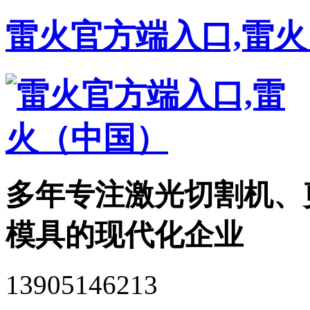
雷火官方端入口,雷
多年专注激光切割机、
模具的现代化企业
13905146213