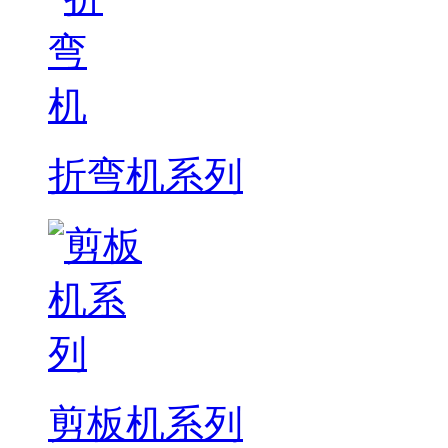
折弯机系列
剪板机系列