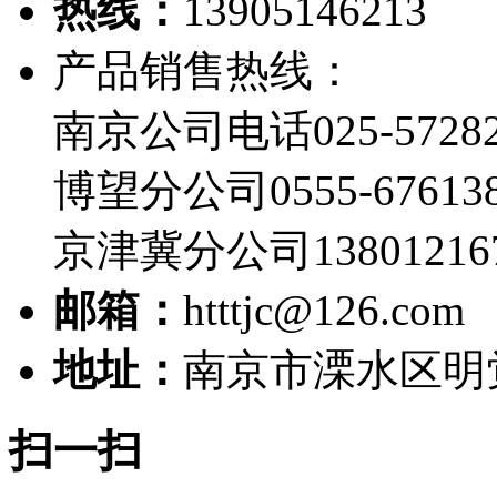
热线：
13905146213
产品销售热线：
南京公司电话025-57282
博望分公司0555-67613
京津冀分公司13801216
邮箱：
htttjc@126.com
地址：
南京市溧水区明
扫一扫