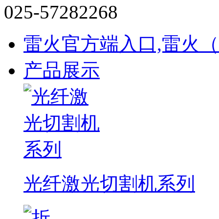
025-57282268
雷火官方端入口,雷火
产品展示
光纤激光切割机系列