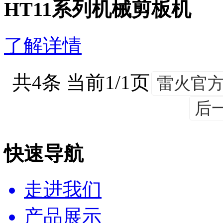
HT11系列机械剪板机
了解详情
共4条 当前1/1页
雷火官方
后
快速导航
走进我们
产品展示