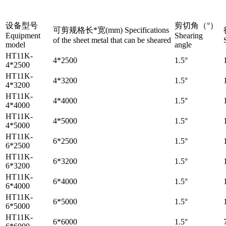
设备型号
剪切角（°）
可剪规格长*宽(mm) Specifications
Equipment
Shearing
of the sheet metal that can be sheared
model
angle
HT11K-
4*2500
1.5°
4*2500
HT11K-
4*3200
1.5°
4*3200
HT11K-
4*4000
1.5°
4*4000
HT11K-
4*5000
1.5°
4*5000
HT11K-
6*2500
1.5°
6*2500
HT11K-
6*3200
1.5°
6*3200
HT11K-
6*4000
1.5°
6*4000
HT11K-
6*5000
1.5°
6*5000
HT11K-
6*6000
1.5°