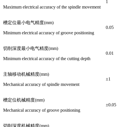
1
Maximum electrical accuracy of the spindle movement
槽定位最小电气精度(mm)
0.05
Minimum electrical accuracy of groove positioning
切削深度最小电气精度(mm)
0.01
Minimum electrical accuracy of the cutting depth
主轴移动机械精度(mm)
±1
Mechanical accuracy of spindle movement
槽定位机械精度(mm)
±0.05
Mechanical accuracy of groove positioning
切削深度机械精度(mm)