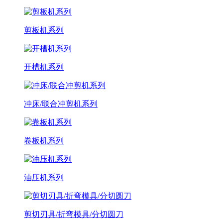
剪板机系列
开槽机系列
冲床/联合冲剪机系列
卷板机系列
油压机系列
剪切刃具/折弯模具/分切圆刀